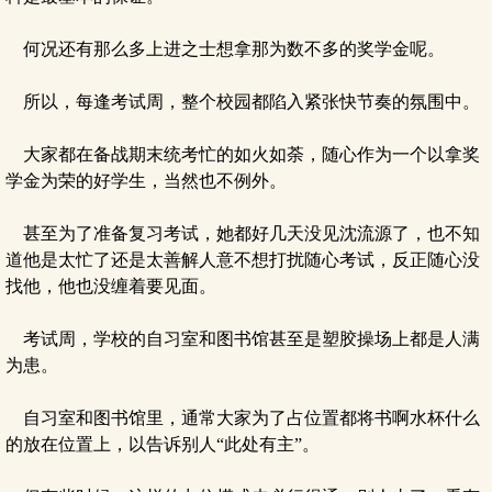
何况还有那么多上进之士想拿那为数不多的奖学金呢。
所以，每逢考试周，整个校园都陷入紧张快节奏的氛围中。
大家都在备战期末统考忙的如火如荼，随心作为一个以拿奖
学金为荣的好学生，当然也不例外。
甚至为了准备复习考试，她都好几天没见沈流源了，也不知
道他是太忙了还是太善解人意不想打扰随心考试，反正随心没
找他，他也没缠着要见面。
考试周，学校的自习室和图书馆甚至是塑胶操场上都是人满
为患。
自习室和图书馆里，通常大家为了占位置都将书啊水杯什么
的放在位置上，以告诉别人“此处有主”。