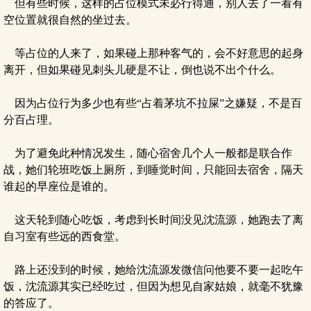
但有些时候，这样的占位模式未必行得通，别人去了一看有
空位置就很自然的坐过去。
等占位的人来了，如果碰上那种客气的，会不好意思的起身
离开，但如果碰见刺头儿硬是不让，倒也说不出个什么。
因为占位行为多少也有些“占着茅坑不拉屎”之嫌疑，不是百
分百占理。
为了避免此种情况发生，随心宿舍几个人一般都是联合作
战，她们轮班吃饭上厕所，到睡觉时间，只能回去宿舍，隔天
谁起的早座位是谁的。
这天轮到随心吃饭，考虑到长时间没见沈流源，她跑去了离
自习室有些远的西食堂。
路上还没到的时候，她给沈流源发微信问他要不要一起吃午
饭，沈流源其实已经吃过，但因为想见自家姑娘，就毫不犹豫
的答应了。