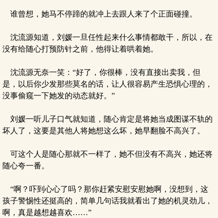
谁曾想，她马不停蹄的就冲上去跟人来了个正面碰撞。
沈流源知道，刘媛一旦任性起来什么事情都敢干，所以，在
没有给随心打预防针之前，他得让着哄着她。
沈流源无奈一笑：“好了，你很棒，没有直接出卖我，但
是，以后你少发那些莫名的话，让人很容易产生恐惧心理的，
没事偷窥一下她发的动态就好。”
刘媛一听儿子口气就知道，随心肯定是将她当成图谋不轨的
坏人了，这要是其他人将她想这么坏，她早翻脸不高兴了。
可这个人是随心那就不一样了，她不但没有不高兴，她还将
随心夸一番。
“啊？吓到心心了吗？那你赶紧安慰安慰她啊，没想到，这
孩子警惕性还挺高的，简单几句话我就看出了她的机灵劲儿，
啊，真是越想越喜欢……”