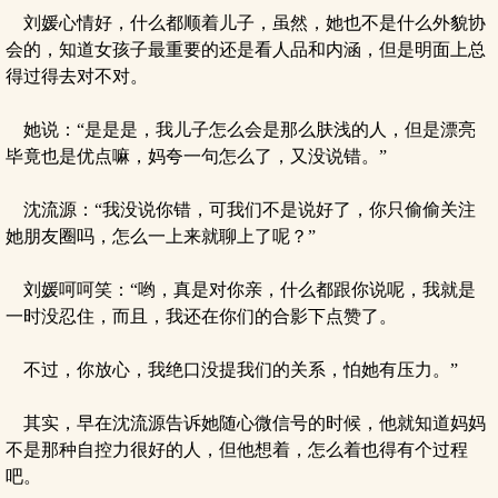
刘媛心情好，什么都顺着儿子，虽然，她也不是什么外貌协
会的，知道女孩子最重要的还是看人品和内涵，但是明面上总
得过得去对不对。
她说：“是是是，我儿子怎么会是那么肤浅的人，但是漂亮
毕竟也是优点嘛，妈夸一句怎么了，又没说错。”
沈流源：“我没说你错，可我们不是说好了，你只偷偷关注
她朋友圈吗，怎么一上来就聊上了呢？”
刘媛呵呵笑：“哟，真是对你亲，什么都跟你说呢，我就是
一时没忍住，而且，我还在你们的合影下点赞了。
不过，你放心，我绝口没提我们的关系，怕她有压力。”
其实，早在沈流源告诉她随心微信号的时候，他就知道妈妈
不是那种自控力很好的人，但他想着，怎么着也得有个过程
吧。