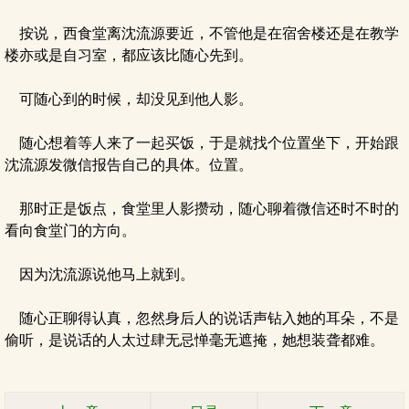
按说，西食堂离沈流源要近，不管他是在宿舍楼还是在教学
楼亦或是自习室，都应该比随心先到。
可随心到的时候，却没见到他人影。
随心想着等人来了一起买饭，于是就找个位置坐下，开始跟
沈流源发微信报告自己的具体。位置。
那时正是饭点，食堂里人影攒动，随心聊着微信还时不时的
看向食堂门的方向。
因为沈流源说他马上就到。
随心正聊得认真，忽然身后人的说话声钻入她的耳朵，不是
偷听，是说话的人太过肆无忌惮毫无遮掩，她想装聋都难。