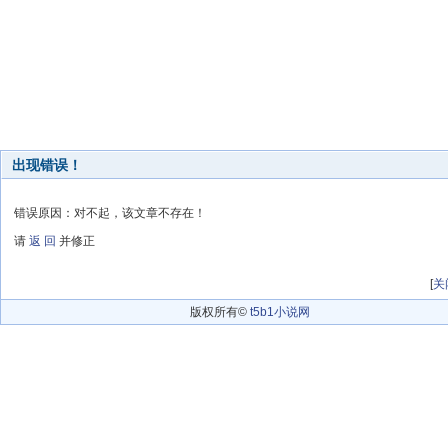
出现错误！
错误原因：对不起，该文章不存在！
请
返 回
并修正
[
关
版权所有©
t5b1小说网