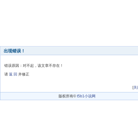
出现错误！
错误原因：对不起，该文章不存在！
请
返 回
并修正
[
关
版权所有©
t5b1小说网