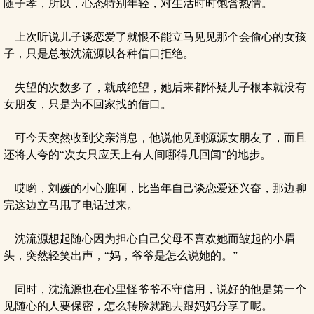
随子孝，所以，心态特别年轻，对生活时时饱含热情。
上次听说儿子谈恋爱了就恨不能立马见见那个会偷心的女孩
子，只是总被沈流源以各种借口拒绝。
失望的次数多了，就成绝望，她后来都怀疑儿子根本就没有
女朋友，只是为不回家找的借口。
可今天突然收到父亲消息，他说他见到源源女朋友了，而且
还将人夸的“次女只应天上有人间哪得几回闻”的地步。
哎哟，刘媛的小心脏啊，比当年自己谈恋爱还兴奋，那边聊
完这边立马甩了电话过来。
沈流源想起随心因为担心自己父母不喜欢她而皱起的小眉
头，突然轻笑出声，“妈，爷爷是怎么说她的。”
同时，沈流源也在心里怪爷爷不守信用，说好的他是第一个
见随心的人要保密，怎么转脸就跑去跟妈妈分享了呢。