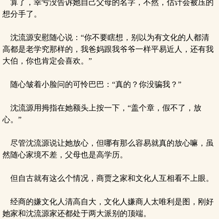
算了，幸亏没告诉她自己父母的名字，不然，估计会被压的
想分手了。
沈流源安慰随心说：“你不要瞎想，别以为有文化的人都清
高都是老学究那样的，我爸妈跟我爷爷一样平易近人，还有我
大伯，你也肯定会喜欢。”
随心皱着小脸问的可怜巴巴：“真的？你没骗我？”
沈流源用拇指在她额头上按一下，“盖个章，假不了，放
心。”
尽管沈流源说让她放心，但哪有那么容易就真的放心嘛，虽
然随心家境不差，父母也是高学历。
但自古就有这么个情况，商贾之家和文化人互相看不上眼。
经商的嫌文化人清高自大，文化人嫌商人太唯利是图，刚好
她家和沈流源家还都处于两大派别的顶端。