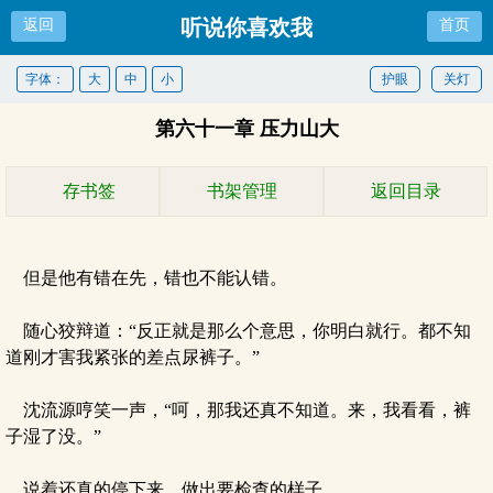
听说你喜欢我
返回
首页
字体：
大
中
小
护眼
关灯
第六十一章 压力山大
存书签
书架管理
返回目录
但是他有错在先，错也不能认错。
随心狡辩道：“反正就是那么个意思，你明白就行。都不知
道刚才害我紧张的差点尿裤子。”
沈流源哼笑一声，“呵，那我还真不知道。来，我看看，裤
子湿了没。”
说着还真的停下来，做出要检查的样子。