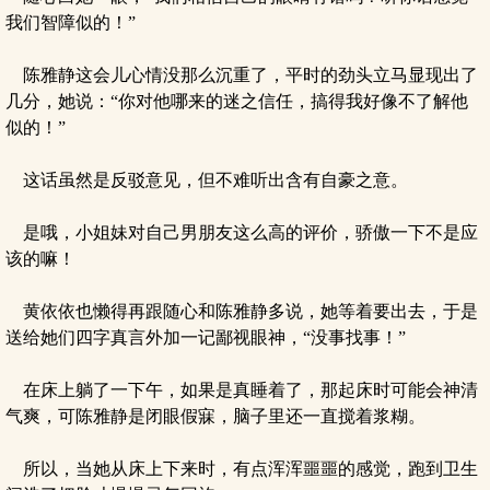
我们智障似的！”
陈雅静这会儿心情没那么沉重了，平时的劲头立马显现出了
几分，她说：“你对他哪来的迷之信任，搞得我好像不了解他
似的！”
这话虽然是反驳意见，但不难听出含有自豪之意。
是哦，小姐妹对自己男朋友这么高的评价，骄傲一下不是应
该的嘛！
黄依依也懒得再跟随心和陈雅静多说，她等着要出去，于是
送给她们四字真言外加一记鄙视眼神，“没事找事！”
在床上躺了一下午，如果是真睡着了，那起床时可能会神清
气爽，可陈雅静是闭眼假寐，脑子里还一直搅着浆糊。
所以，当她从床上下来时，有点浑浑噩噩的感觉，跑到卫生