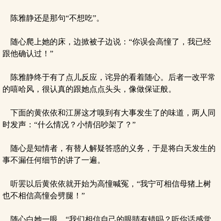
陈雅静还是那句“不想吃”。
随心爬上她的床，边掀被子边说：“你误会高憧了，我已经
跟他确认过！”
陈雅静终于有了点儿反应，诧异的看着随心。后者一改平常
的嘻哈风，很认真的跟她点点头头，像做保证般。
下面的黄依依和江屏这才嗅到有大事发生了的味道，两人同
时发声：“什么情况？小情侣吵架了？”
随心是知情者，有替人解疑答惑的义务，于是将白天发生的
事不漏任何细节的讲了一遍。
听罢以后黄依依就开始为高憧喊冤，“我宁可相信母猪上树
也不相信高憧会劈腿！”
随心白她一眼，“我们相信自己的眼睛有错吗？听你话感觉