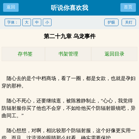
听说你喜欢我
返回
首页
字体：
大
中
小
护眼
关灯
第二十九章 乌龙事件
存书签
书架管理
返回目录
随心去的是个中档商场，看了一圈，都是女款，也就是孕妇
穿的那种。
随心不死心，还要继续逛，被陈雅静制止，“心心，我觉得
防辐射服你买了他也不会穿，不如给他买个防辐射眼镜吧，异
曲同工。”
随心想想，对啊，相比较那个防辐射服，这个好像更实用一
些，而且，沈流源的眼睛那么好看，确实需要保护。