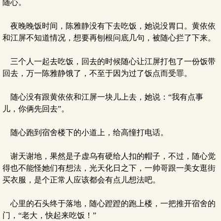
随心。
夜晚晚饭时间，陈雅静没有下去吃饭，她说没胃口。黄依依
和江屏不知道情况，想要再刨根问底几句，被随心拦了下来。
三个人一起去吃饭，回去的时候随心让江屏打包了一份饭带
回去，万一陈雅静饿了，不至于因为过了饭点而受罪。
随心没有跟黄依依和江屏一块儿上去，她说：“我有点事
儿，你俩先回去”。
随心跑到宿舍楼下的小道上，给高憧打电话。
谢天谢地，果然是子虚乌有硬给人扣的帽子，不过，随心觉
得也不能怪她们有想法，光天化日之下，一帅哥跟一美女逛街
买衣服，是个正常人应该都会有点儿想法吧。
心里的石头终于落地，随心蹬蹬的跑上楼，一把推开宿舍的
门，“老大，快起来吃饭！”