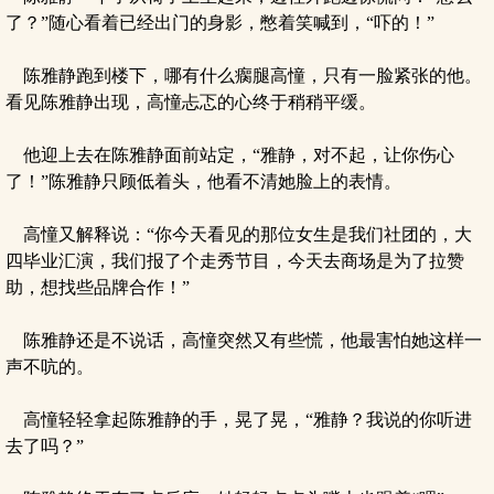
了？”随心看着已经出门的身影，憋着笑喊到，“吓的！”
陈雅静跑到楼下，哪有什么瘸腿高憧，只有一脸紧张的他。
看见陈雅静出现，高憧忐忑的心终于稍稍平缓。
他迎上去在陈雅静面前站定，“雅静，对不起，让你伤心
了！”陈雅静只顾低着头，他看不清她脸上的表情。
高憧又解释说：“你今天看见的那位女生是我们社团的，大
四毕业汇演，我们报了个走秀节目，今天去商场是为了拉赞
助，想找些品牌合作！”
陈雅静还是不说话，高憧突然又有些慌，他最害怕她这样一
声不吭的。
高憧轻轻拿起陈雅静的手，晃了晃，“雅静？我说的你听进
去了吗？”