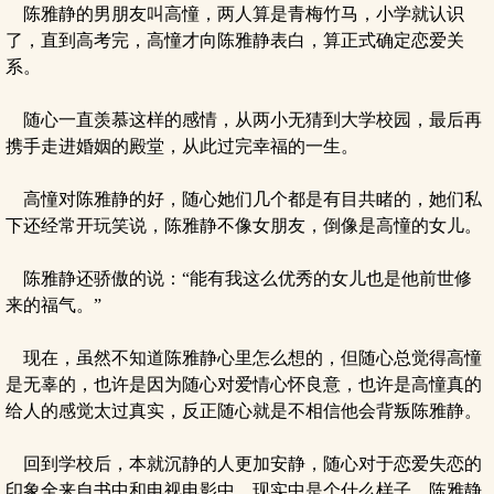
陈雅静的男朋友叫高憧，两人算是青梅竹马，小学就认识
了，直到高考完，高憧才向陈雅静表白，算正式确定恋爱关
系。
随心一直羡慕这样的感情，从两小无猜到大学校园，最后再
携手走进婚姻的殿堂，从此过完幸福的一生。
高憧对陈雅静的好，随心她们几个都是有目共睹的，她们私
下还经常开玩笑说，陈雅静不像女朋友，倒像是高憧的女儿。
陈雅静还骄傲的说：“能有我这么优秀的女儿也是他前世修
来的福气。”
现在，虽然不知道陈雅静心里怎么想的，但随心总觉得高憧
是无辜的，也许是因为随心对爱情心怀良意，也许是高憧真的
给人的感觉太过真实，反正随心就是不相信他会背叛陈雅静。
回到学校后，本就沉静的人更加安静，随心对于恋爱失恋的
印象全来自书中和电视电影中，现实中是个什么样子，陈雅静