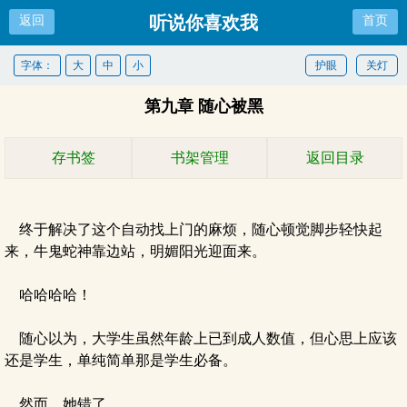
听说你喜欢我
返回
首页
字体：
大
中
小
护眼
关灯
第九章 随心被黑
存书签
书架管理
返回目录
终于解决了这个自动找上门的麻烦，随心顿觉脚步轻快起
来，牛鬼蛇神靠边站，明媚阳光迎面来。
哈哈哈哈！
随心以为，大学生虽然年龄上已到成人数值，但心思上应该
还是学生，单纯简单那是学生必备。
然而，她错了。