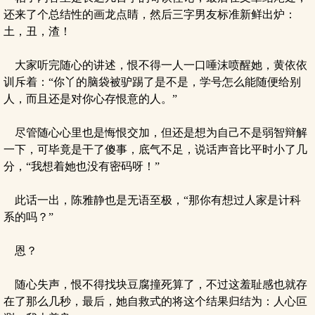
还来了个总结性的画龙点睛，然后三字男友标准新鲜出炉：
土，丑，渣！
大家听完随心的讲述，恨不得一人一口唾沫喷醒她，黄依依
训斥着：“你丫的脑袋被驴踢了是不是，学号怎么能随便给别
人，而且还是对你心存恨意的人。”
尽管随心心里也是悔恨交加，但还是想为自己不是弱智辩解
一下，可毕竟是干了傻事，底气不足，说话声音比平时小了几
分，“我想着她也没有密码呀！”
此话一出，陈雅静也是无语至极，“那你有想过人家是计科
系的吗？”
恩？
随心失声，恨不得找块豆腐撞死算了，不过这羞耻感也就存
在了那么几秒，最后，她自救式的将这个结果归结为：人心叵