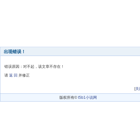
出现错误！
错误原因：对不起，该文章不存在！
请
返 回
并修正
[
关
版权所有©
t5b1小说网