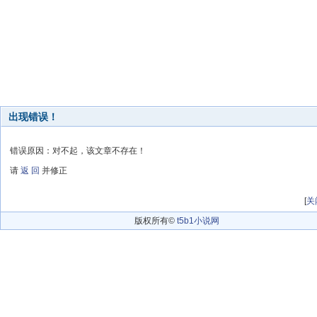
出现错误！
错误原因：对不起，该文章不存在！
请
返 回
并修正
[
关
版权所有©
t5b1小说网