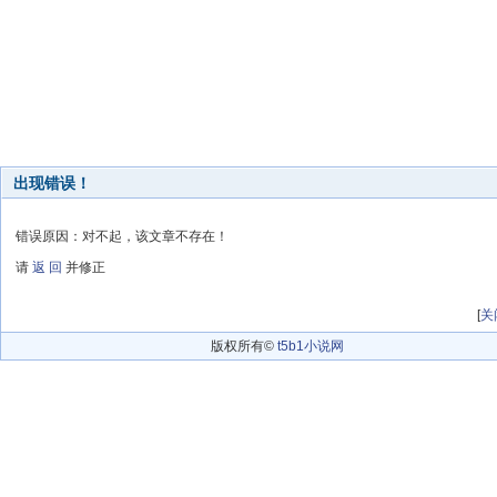
出现错误！
错误原因：对不起，该文章不存在！
请
返 回
并修正
[
关
版权所有©
t5b1小说网